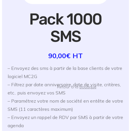
Pack 1000
SMS
90,00€ HT
– Envoyez des sms à partir de la base clients de votre
logiciel MC2G
– Filtrez par date anniversaire, date de visite, critères,
Retour à la
boutique
etc.. puis envoyez vos SMS
– Paramétrez votre nom de société en entête de votre
SMS (11 caractères maximum)
– Envoyez un rappel de RDV par SMS à partir de votre
agenda