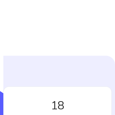
surcoût
MC2G : une société à taille humaine. La satisfaction
client, notre priorité
Spécialiste du matériel point de vente et de
l'édition de logiciel coiffure depuis 2007
18