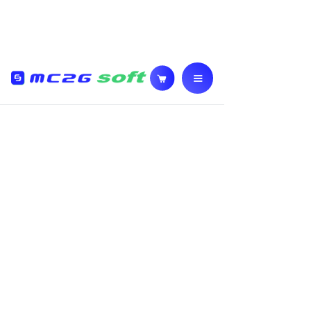
LUNA
by MC2G
Logiciel Coiffure